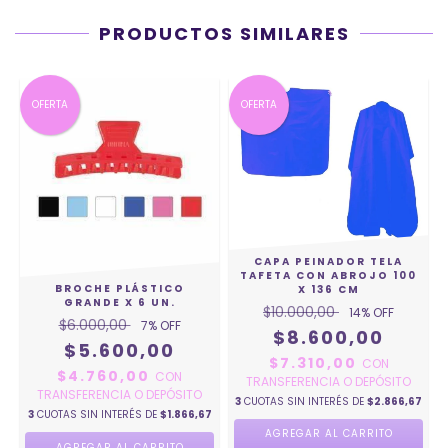
PRODUCTOS SIMILARES
OFERTA
OFERTA
CAPA PEINADOR TELA
TAFETA CON ABROJO 100
BROCHE PLÁSTICO
X 136 CM
GRANDE X 6 UN.
$10.000,00
14
% OFF
$6.000,00
7
% OFF
$8.600,00
$5.600,00
$7.310,00
CON
$4.760,00
CON
TRANSFERENCIA O DEPÓSITO
TRANSFERENCIA O DEPÓSITO
3
CUOTAS SIN INTERÉS DE
$2.866,67
3
3
CUOTAS SIN INTERÉS DE
$1.866,67