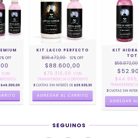
REMIUM
KIT LACIO PERFECTO
KIT HIDR
TOT
$98.472,00
0
% OFF
10
% OFF
$58.872,0
,00
$88.600,00
$52.9
0
$75.310,00
CON
CON
$44.965
DEPÓSITO
TRANSFERENCIA O DEPÓSITO
TRANSFERENCIA
E
$46.300,00
3
CUOTAS SIN INTERÉS DE
$29.533,33
3
CUOTAS SIN INTE
SEGUINOS