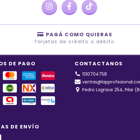
PAGÁ COMO QUIERAS
Tarjetas de crédito o débito
OS DE PAGO
CONTACTANOS
1130704758
ventas@lapprofesional.co
Pedro Lagrave 254, Pilar (Bs
AS DE ENVÍO