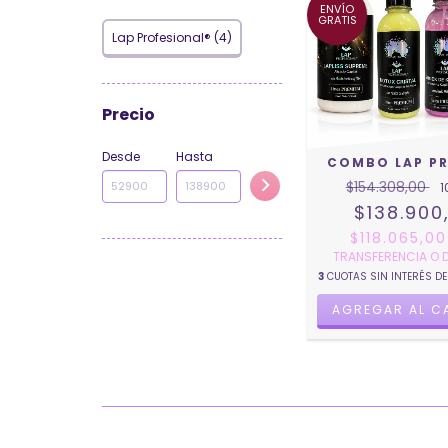
ENVÍO
GRATIS
Lap Profesional® (4)
Precio
Desde
Hasta
COMBO LAP P
$154.308,00
1
$138.900
$118.065,0
TRANSFERENCIA O 
3
CUOTAS SIN INTERÉS D