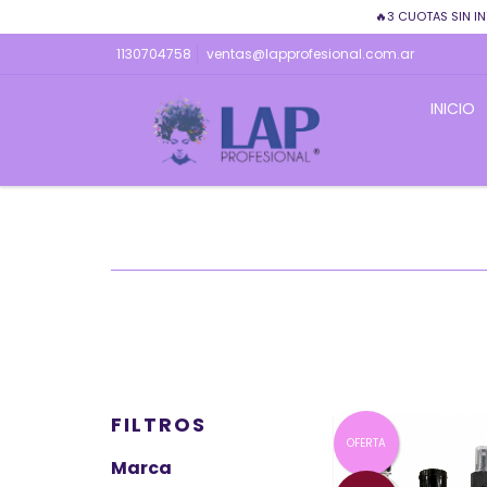
🔥3 CUOTAS SIN IN
1130704758
ventas@lapprofesional.com.ar
INICIO
FILTROS
OFERTA
Marca