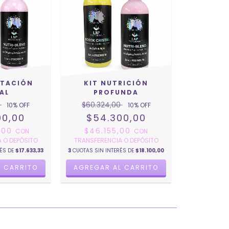
ATACIÓN
KIT NUTRICIÓN
AL
PROFUNDA
0
$60.324,00
10
% OFF
10
% OFF
00,00
$54.300,00
,00
$46.155,00
CON
CON
 O DEPÓSITO
TRANSFERENCIA O DEPÓSITO
RÉS DE
$17.633,33
3
CUOTAS SIN INTERÉS DE
$18.100,00