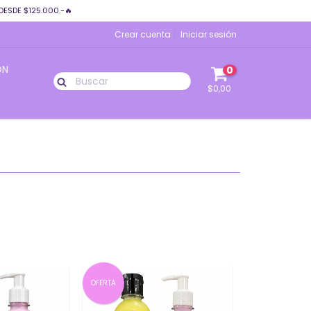
DESDE $125.000.-🔥
Crear cuenta
Iniciar sesión
ÓN
0
$0,00
OFERTA