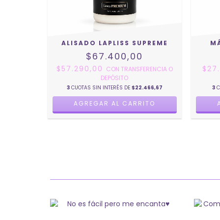
ALISADO LAPLISS SUPREME
M
$67.400,00
$57.290,00
$27
CON
TRANSFERENCIA O
DEPÓSITO
3
CUOTAS SIN INTERÉS DE
$22.466,67
3
C
AGREGAR AL CARRITO