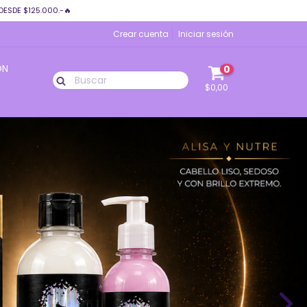
DESDE $125.000.-🔥
Crear cuenta
Iniciar sesión
ÓN
0
$0,00