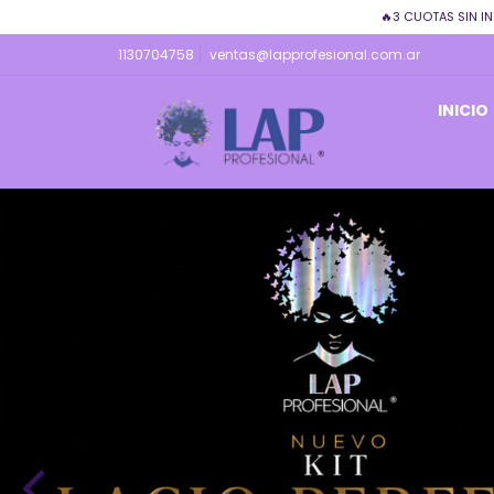
🔥3 CUOTAS SIN IN
1130704758
ventas@lapprofesional.com.ar
INICIO