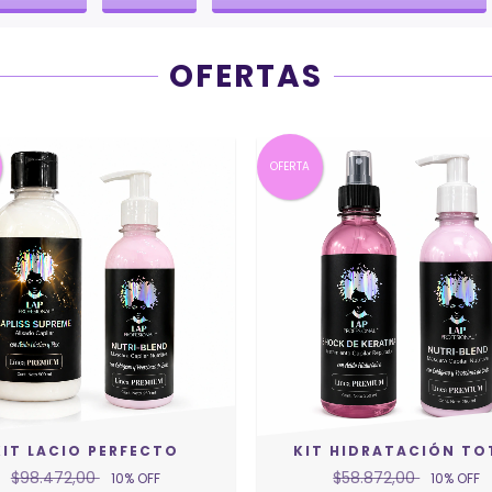
OFERTAS
OFERTA
KIT LACIO PERFECTO
KIT HIDRATACIÓN TO
$98.472,00
$58.872,00
10
% OFF
10
% OFF