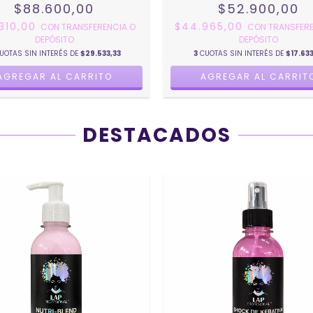
$88.600,00
$52.900,00
.310,00
$44.965,00
CON
TRANSFERENCIA O
CON
TRANSFERE
DEPÓSITO
DEPÓSITO
UOTAS SIN INTERÉS DE
$29.533,33
3
CUOTAS SIN INTERÉS DE
$17.633
DESTACADOS