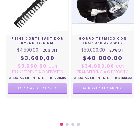
PEINE CORTE BASTIDOR
GORRO TÉRMICO CON
NYLON 17,5 CM
ENCHUFE 220 WTS
$4.500,00
$50.000,00
20
% OFF
20
% OFF
$3.600,00
$40.000,00
$3.060,00
$34.000,00
CON
CON
TRANSFERENCIA O DEPÓSITO
TRANSFERENCIA O DEPÓSITO
7
3
CUOTAS SIN INTERÉS DE
$1.200,00
3
CUOTAS SIN INTERÉS DE
$13.333,33