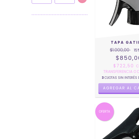
TAPA GATI
$1.000,00
15
$850,0
$722,50
C
TRANSFERENCIA O 
3
CUOTAS SIN INTERÉS
OFERTA