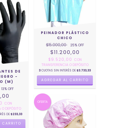
PEINADOR PLÁSTICO
CHICO
$15.000,00
25
% OFF
$11.200,00
$9.520,00
CON
TRANSFERENCIA O DEPÓSITO
3
CUOTAS SIN INTERÉS DE
$3.733,33
ANTES DE
NEGRO -
O (M)
13
% OFF
,00
OFERTA
00
CON
 O DEPÓSITO
ERÉS DE
$233,33