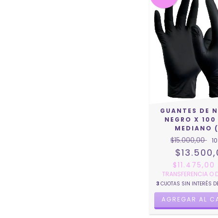
GUANTES DE N
NEGRO X 100 
MEDIANO 
$15.000,00
10
$13.500
$11.475,0
TRANSFERENCIA O 
3
CUOTAS SIN INTERÉS D