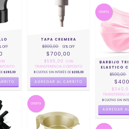
OFERTA
LLO
TAPA CREMERA
$800,00
% OFF
13
% OFF
0
$700,00
$595,00
ON
CON
BARBIJO TR
DEPÓSITO
TRANSFERENCIA O DEPÓSITO
ELASTICO C
 DE
$283,33
3
CUOTAS SIN INTERÉS DE
$233,33
$500,00
$400
$340,
TRANSFERENCIA
3
CUOTAS SIN INT
OFERTA