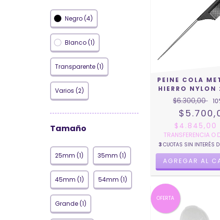
Negro (4)
Blanco (1)
Transparente (1)
PEINE COLA ME
HIERRO NYLON 
Varios (2)
$6.300,00
10
$5.700,
$4.845,0
Tamaño
TRANSFERENCIA O 
3
CUOTAS SIN INTERÉS 
25mm (1)
35mm (1)
45mm (1)
54mm (1)
OFERTA
Grande (1)