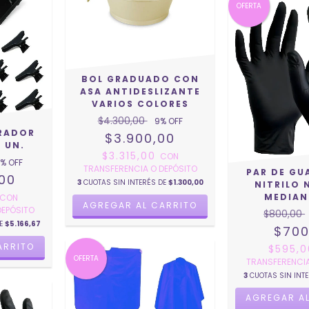
OFERTA
BOL GRADUADO CON
ASA ANTIDESLIZANTE
VARIOS COLORES
$4.300,00
9
% OFF
RADOR
$3.900,00
 UN.
$3.315,00
CON
% OFF
TRANSFERENCIA O DEPÓSITO
PAR DE GU
,00
3
CUOTAS SIN INTERÉS DE
$1.300,00
NITRILO 
MEDIAN
CON
DEPÓSITO
$800,00
DE
$5.166,67
$700
$595,
OFERTA
TRANSFERENCIA
3
CUOTAS SIN INT