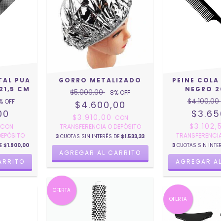
TAL PUA
GORRO METALIZADO
PEINE COLA
21,5 CM
NEGRO 2
$5.000,00
8
% OFF
$4.100,00
% OFF
$4.600,00
00
$3.65
$3.910,00
CON
0
$3.102
CON
TRANSFERENCIA O DEPÓSITO
DEPÓSITO
TRANSFERENCIA
3
CUOTAS SIN INTERÉS DE
$1.533,33
DE
$1.900,00
3
CUOTAS SIN INTE
OFERTA
OFERTA