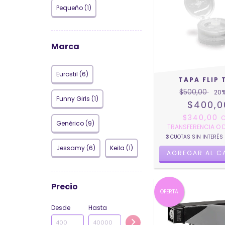
Pequeño (1)
Marca
Eurostil (6)
TAPA FLIP 
$500,00
20
%
Funny Girls (1)
$400,0
$340,00
Genérico (9)
TRANSFERENCIA O 
3
CUOTAS SIN INTERÉS
Jessamy (6)
Keila (1)
AGREGAR AL C
Precio
OFERTA
Desde
Hasta