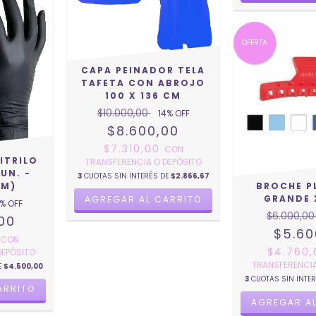
OFERTA
CAPA PEINADOR TELA
TAFETA CON ABROJO
100 X 136 CM
$10.000,00
14
% OFF
$8.600,00
$7.310,00
CON
ITRILO
TRANSFERENCIA O DEPÓSITO
UN. -
3
CUOTAS SIN INTERÉS DE
$2.866,67
(M)
BROCHE P
GRANDE 
% OFF
$6.000,0
,00
$5.60
0
CON
$4.760
DEPÓSITO
TRANSFERENCIA
E
$4.500,00
3
CUOTAS SIN INTE