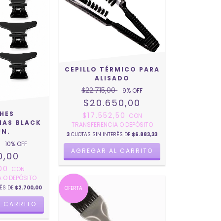
CEPILLO TÉRMICO PARA
ALISADO
$22.715,00
9
% OFF
$20.650,00
HES
$17.552,50
CON
HAS BLACK
TRANSFERENCIA O DEPÓSITO
UN.
3
CUOTAS SIN INTERÉS DE
$6.883,33
10
% OFF
0,00
,00
CON
 O DEPÓSITO
RÉS DE
$2.700,00
OFERTA