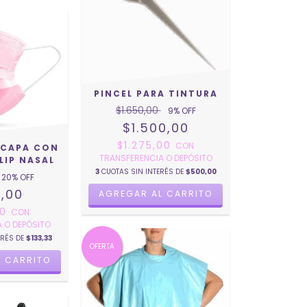
PINCEL PARA TINTURA
$1.650,00
9
% OFF
$1.500,00
$1.275,00
CON
ICAPA CON
TRANSFERENCIA O DEPÓSITO
LIP NASAL
3
CUOTAS SIN INTERÉS DE
$500,00
20
% OFF
,00
AGREGAR AL CARRITO
00
CON
 O DEPÓSITO
ERÉS DE
$133,33
OFERTA