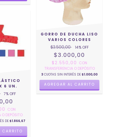
GORRO DE DUCHA LISO
VARIOS COLORES
$3.500,00
14
% OFF
$3.000,00
$2.550,00
CON
TRANSFERENCIA O DEPÓSITO
3
CUOTAS SIN INTERÉS DE
$1.000,00
LÁSTICO
AGREGAR AL CARRITO
X 6 UN.
0
7
% OFF
0,00
,00
CON
 O DEPÓSITO
RÉS DE
$1.866,67