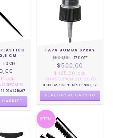
 PLASTICO
TAPA BOMBA SPRAY
0,5 CM
$600,00
17
% OFF
11
% OFF
$500,00
0,00
$425,00
CON
,50
CON
TRANSFERENCIA O DEPÓSITO
 O DEPÓSITO
3
CUOTAS SIN INTERÉS DE
$166,67
RÉS DE
$1.216,67
AGREGAR AL CARRITO
OFERTA