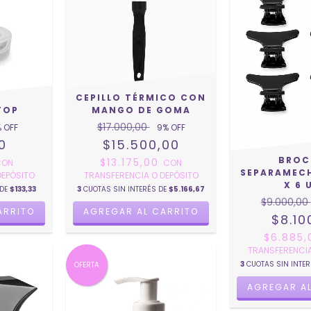
CEPILLO TÉRMICO CON
TOP
MANGO DE GOMA
$17.000,00
 OFF
9
% OFF
0
$15.500,00
BROC
$13.175,00
CON
CON
SEPARAMEC
DEPÓSITO
TRANSFERENCIA O DEPÓSITO
X 6 
 DE
$133,33
3
CUOTAS SIN INTERÉS DE
$5.166,67
$9.000,00
ARRITO
AGREGAR AL CARRITO
$8.10
$6.885
TRANSFERENCIA
3
CUOTAS SIN INTE
OFERTA