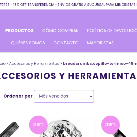
TERÉS - 15% OFF TRANSFERENCIA - ENVÍOS GRATIS A SUCURSAL PARA MINORISTAS 
PRODUCTOS
CÓMO COMPRAR
POLÍTICA DE DEVOLUCI
QUIÉNES SOMOS
CONTACTO
MAYORISTAS
icio
>
Accesorios y Herramientas
>
breadcrumbs.cepillo-termico-45
ACCESORIOS Y HERRAMIENTA
Ordenar por
OFERTA
OFERTA