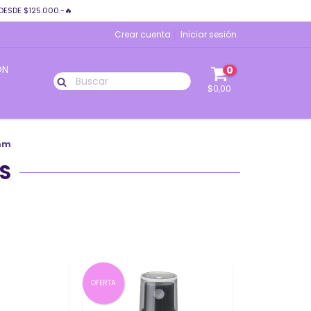
DESDE $125.000.-🔥
Crear cuenta
Iniciar sesión
ÓN
0
$0,00
mm
S
OFERTA