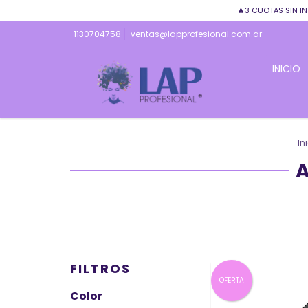
🔥3 CUOTAS SIN IN
1130704758
ventas@lapprofesional.com.ar
INICIO
In
FILTROS
OFERTA
Color